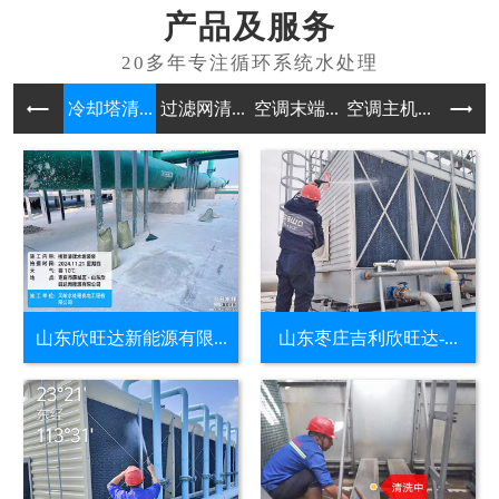
产品及服务
冷却塔清...
过滤网清...
空调末端...
空调主机...
水处理药
山东欣旺达新能源有限...
山东枣庄吉利欣旺达-...