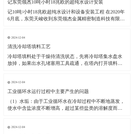
记东莞领杰10吨小时18兆欧的超纯水设计安装
记10吨/小时18兆欧超纯水设计和设备安装工程 在2020年
6月底，东莞天峻收到东莞领杰金属精密制造科技有限公
司（上市公司）要求在10天内设计和安装流量为10吨/小
时，电阻率为18兆欧的超纯水设备一套。天峻公司集各
2024-12-04
方优秀设计、安装人员，优质高效，超高性价比地完成
了18兆欧的超纯水设计与安装工作
清洗冷却塔填料工艺
冷却塔填料处于干燥待清洗状态，先将冷却塔集水盘水
放掉，如果出水孔堵塞用工具疏通，在塔内打开填料固
定装置，人工轻度振动填料，将垢片振落，同时保持填
料不受损伤，清理底盘污物，封闭底盘冷却塔出口，在
2024-12-04
冷却塔底盘积水盘中依次加入缓蚀剂后,除垢剂、粘泥剥
离剂等清洗剂药液，并混合均匀，工作人员进入冷却塔
工业循环水运行过程中主要产生的问题
内，用
（1）水垢：由于工业循环水在冷却过程中不断地蒸发，
使水中含盐浓度不断增高，超过某些盐类的溶解度而沉
淀。常见的有碳酸钙、磷酸钙、硅酸镁等垢。水垢的质
地比较致密，大大的降低了传热效率，0.6毫米的垢厚就
2024-12-04
使传热系数降低了百分之20。 （2）污垢：污垢主要由水