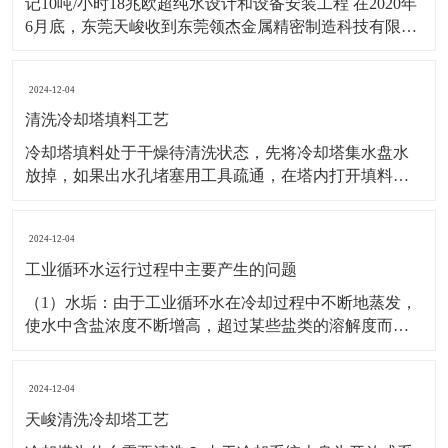
记10吨/小时18兆欧超纯水设计和设备安装工程 在2020年
6月底，东莞天峻收到东莞领杰金属精密制造科技有限公
司（上市公司）要求在10天内设计和安装流量为10吨/小
时，电阻率为18兆欧的超纯水设备一套。天峻公司集各
2024-12-04
方优秀设计、安装人员，优质高效，超高性价比地完成
了18兆欧的超纯水设计与安装工作
清洗冷却塔填料工艺
冷却塔填料处于干燥待清洗状态，先将冷却塔集水盘水
放掉，如果出水孔堵塞用工具疏通，在塔内打开填料固
定装置，人工轻度振动填料，将垢片振落，同时保持填
料不受损伤，清理底盘污物，封闭底盘冷却塔出口，在
2024-12-04
冷却塔底盘积水盘中依次加入缓蚀剂后,除垢剂、粘泥剥
离剂等清洗剂药液，并混合均匀，工作人员进入冷却塔
工业循环水运行过程中主要产生的问题
内，用
（1）水垢：由于工业循环水在冷却过程中不断地蒸发，
使水中含盐浓度不断增高，超过某些盐类的溶解度而沉
淀。常见的有碳酸钙、磷酸钙、硅酸镁等垢。水垢的质
地比较致密，大大的降低了传热效率，0.6毫米的垢厚就
2024-12-04
使传热系数降低了百分之20。 （2）污垢：污垢主要由水
中的有机物、微生物菌落和分泌物、泥沙、粉尘
天峻清洗冷却塔工艺