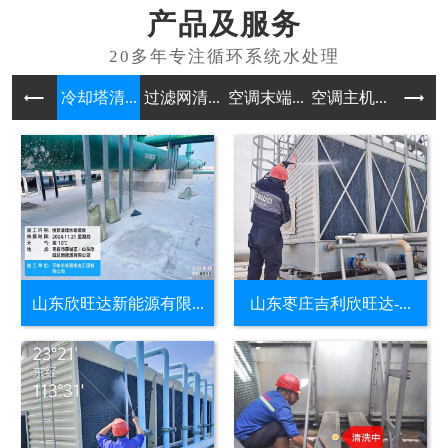
产品及服务
冷却塔清...
过滤网清...
空调末端...
空调主机...
水处理药
山东欣旺达新能源有限...
山东枣庄吉利欣旺达-...