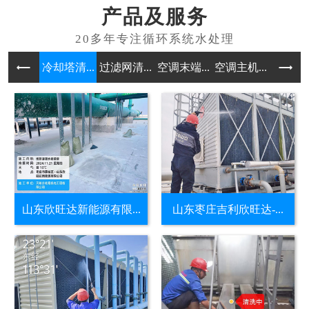
产品及服务
冷却塔清...
过滤网清...
空调末端...
空调主机...
水处理药
山东欣旺达新能源有限...
山东枣庄吉利欣旺达-...