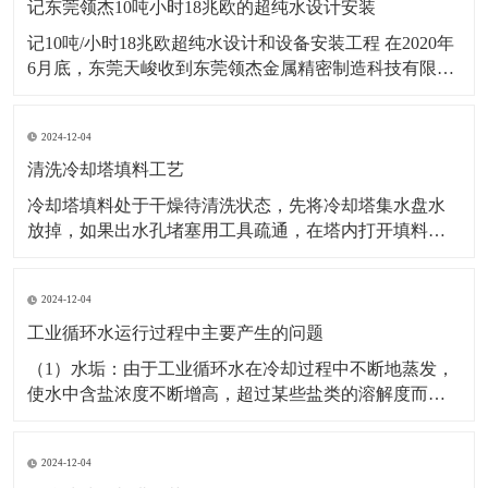
记东莞领杰10吨小时18兆欧的超纯水设计安装
记10吨/小时18兆欧超纯水设计和设备安装工程 在2020年
6月底，东莞天峻收到东莞领杰金属精密制造科技有限公
司（上市公司）要求在10天内设计和安装流量为10吨/小
时，电阻率为18兆欧的超纯水设备一套。天峻公司集各
2024-12-04
方优秀设计、安装人员，优质高效，超高性价比地完成
了18兆欧的超纯水设计与安装工作
清洗冷却塔填料工艺
冷却塔填料处于干燥待清洗状态，先将冷却塔集水盘水
放掉，如果出水孔堵塞用工具疏通，在塔内打开填料固
定装置，人工轻度振动填料，将垢片振落，同时保持填
料不受损伤，清理底盘污物，封闭底盘冷却塔出口，在
2024-12-04
冷却塔底盘积水盘中依次加入缓蚀剂后,除垢剂、粘泥剥
离剂等清洗剂药液，并混合均匀，工作人员进入冷却塔
工业循环水运行过程中主要产生的问题
内，用
（1）水垢：由于工业循环水在冷却过程中不断地蒸发，
使水中含盐浓度不断增高，超过某些盐类的溶解度而沉
淀。常见的有碳酸钙、磷酸钙、硅酸镁等垢。水垢的质
地比较致密，大大的降低了传热效率，0.6毫米的垢厚就
2024-12-04
使传热系数降低了百分之20。 （2）污垢：污垢主要由水